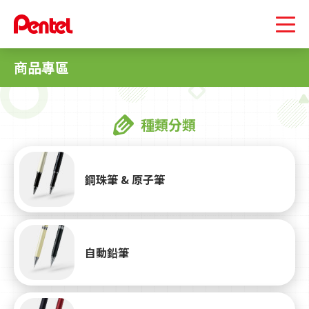
商品專區
種類分類
鋼珠筆 & 原子筆
自動鉛筆