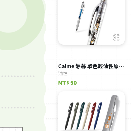
Calme 靜暮 單色輕油性原子
筆-0.5-藍桿
油性
NT$ 50