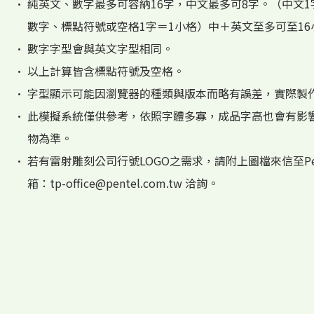
• 純英文、數字最多可容納16字，中文最多可8字。（中文1
數字、標點符號或空格1字＝1小格）中＋英文至多可至16
• 數字字型會與英文字型相同。
• 以上計算皆含標點符號及空格。
• 字型顯示可能因瀏覽器的種類與版本而略有誤差，實際製
• 此模擬系統僅供參考，依照字體多寡，成品字高也會有影
物為準。
• 若有雷射雕刻公司行號LOGO之需求，請附上圖檔來信至Pe
箱：
tp-office@pentel.com.tw 洽詢。