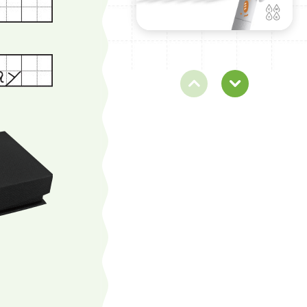
Calme 靜暮 單色輕油性原子
筆-0.5-黑桿
油性
NT$ 50