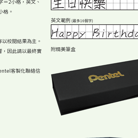
字＝2小格，英文、
小格。
英文範例
(最多16個字)
作以校閱結果為主。
附精美筆盒
響，因此請以最終實
ntel客製化聯絡信