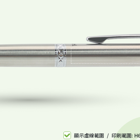
顯示虛線範圍
印刷範圍: H