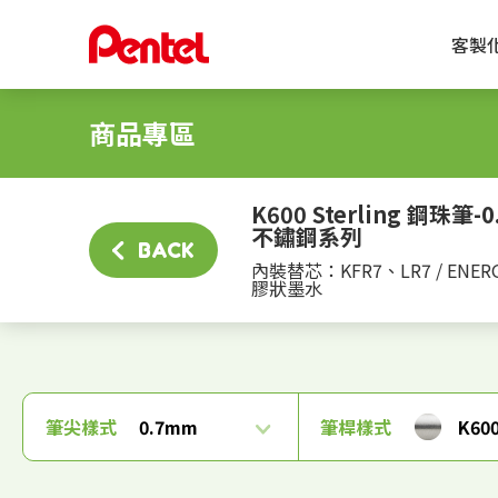
客製
商品專區
K600 Sterling 鋼珠筆-0.
不鏽鋼系列
BACK
內裝替芯：KFR7、LR7 / ENER
膠狀墨水
筆尖樣式
0.7mm
筆桿樣式
K60