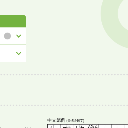
銀
中文範例
(最多8個字)