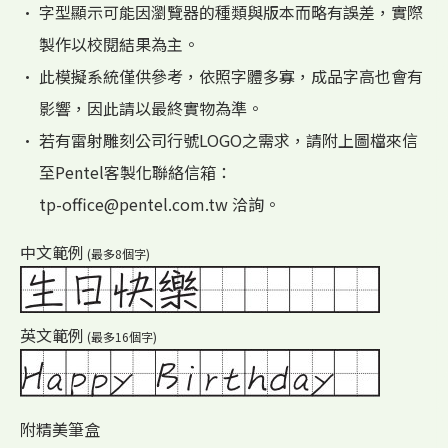
• 字型顯示可能因瀏覽器的種類與版本而略有誤差，實際
製作以校閱結果為主。
• 此模擬系統僅供參考，依照字體多寡，成品字高也會有
影響，因此請以最終實物為準。
• 若有雷射雕刻公司行號LOGO之需求，請附上圖檔來信
至Pentel客製化聯絡信箱：
tp-office@pentel.com.tw 洽詢。
中文範例
(最多8個字)
英文範例
(最多16個字)
附精美筆盒