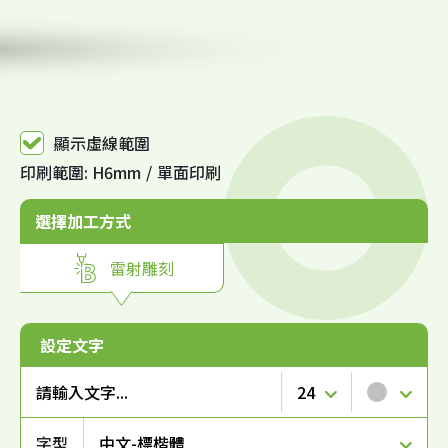
顯示虛線範圍
印刷範圍: H6mm
單面印刷
選擇加工方式
雷射雕刻
設定文字
24
銀
字型
中文-標楷體