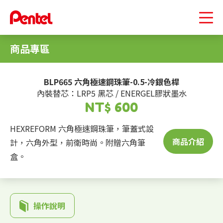
商品專區
BLP665 六角極速鋼珠筆-0.5-冷銀色桿
內裝替芯：LRP5 黑芯 / ENERGEL膠狀墨水
NT$ 600
HEXREFORM 六角極速鋼珠筆，筆蓋式設
商品介紹
計，六角外型，前衛時尚。附贈六角筆
盒。
操作說明