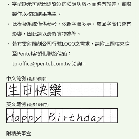
• 字型顯示可能因瀏覽器的種類與版本而略有誤差，實際
製作以校閱結果為主。
• 此模擬系統僅供參考，依照字體多寡，成品字高也會有
影響，因此請以最終實物為準。
• 若有雷射雕刻公司行號LOGO之需求，請附上圖檔來信
至Pentel客製化聯絡信箱：
tp-office@pentel.com.tw 洽詢。
中文範例
(最多8個字)
英文範例
(最多16個字)
附精美筆盒