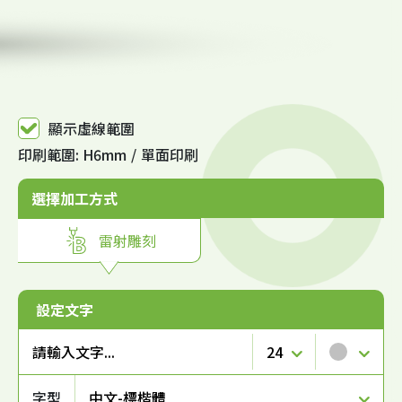
顯示虛線範圍
印刷範圍: H6mm
單面印刷
選擇加工方式
雷射雕刻
設定文字
24
銀
字型
中文-標楷體